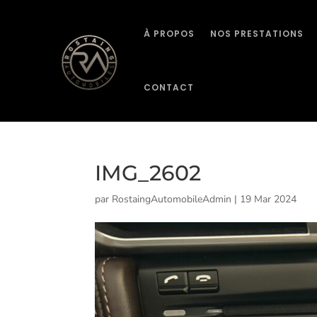
À PROPOS
NOS PRESTATIONS
CONTACT
IMG_2602
par
RostaingAutomobileAdmin
|
19 Mar 2024