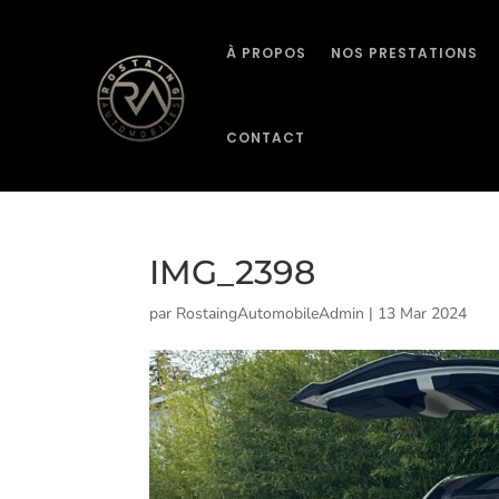
À PROPOS
NOS PRESTATIONS
CONTACT
IMG_2398
par
RostaingAutomobileAdmin
|
13 Mar 2024