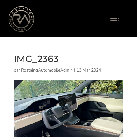
IMG_2363
par
RostaingAutomobileAdmin
|
13 Mar 2024