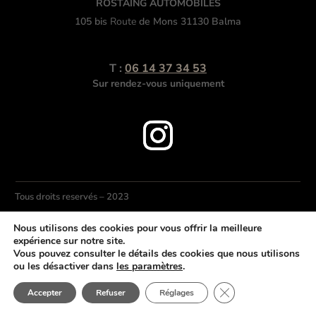
ROSTAING AUTOMOBILES
105 bis
Route
de Mons 31130 Balma
T :
06 14 37 34 53
Sur rendez-vous uniquement
Tous droits reservés – 2023
Nous utilisons des cookies pour vous offrir la meilleure
expérience sur notre site.
Mentions légales
–
MULTIMED
SOLUTIONS
Vous pouvez consulter le détails des cookies que nous utilisons
ou les désactiver dans
les paramètres
.
Fermer la bannière 
Accepter
Refuser
Réglages