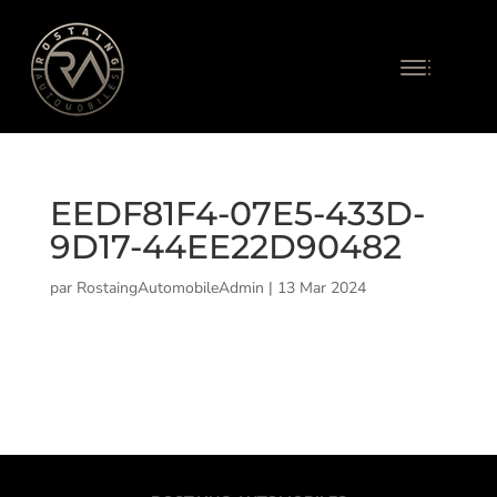
EEDF81F4-07E5-433D-
9D17-44EE22D90482
par
RostaingAutomobileAdmin
|
13 Mar 2024