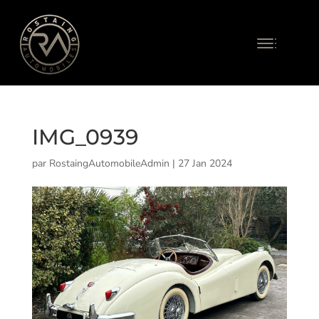
IMG_0939
par
RostaingAutomobileAdmin
|
27 Jan 2024