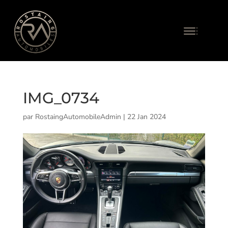
IMG_0734
par
RostaingAutomobileAdmin
|
22 Jan 2024