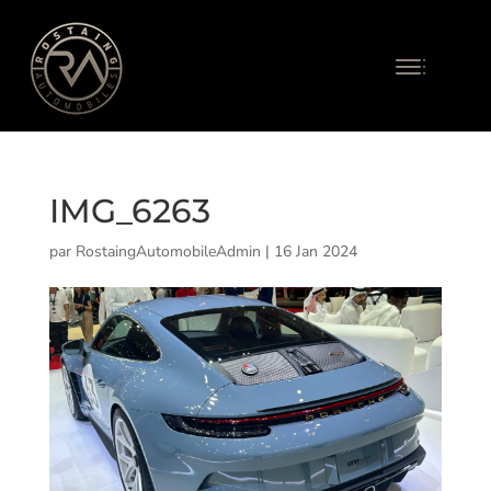
IMG_6263
par
RostaingAutomobileAdmin
|
16 Jan 2024