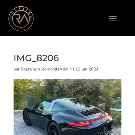
IMG_8206
par
RostaingAutomobileAdmin
|
16 Jan 2024