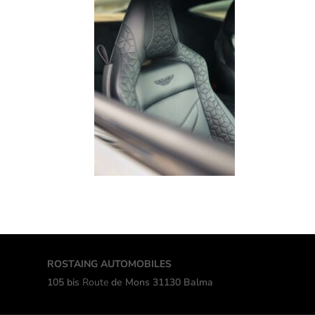
ROSTAING AUTOMOBILES
105 bis
Route
de Mons 31130 Balma