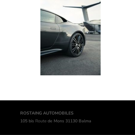
ROSTAING AUTOMOBILES
105 bis
Route
de Mons 31130 Balma