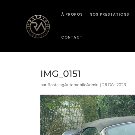
À PROPOS
NOS PRESTATIONS
CONTACT
IMG_0151
par
RostaingAutomobileAdmin
|
26 Déc 2023