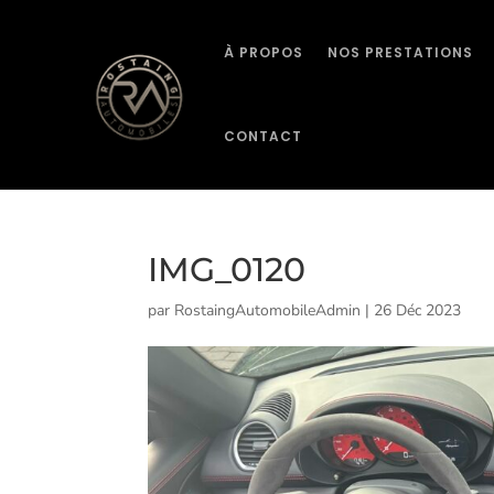
À PROPOS
NOS PRESTATIONS
CONTACT
IMG_0120
par
RostaingAutomobileAdmin
|
26 Déc 2023