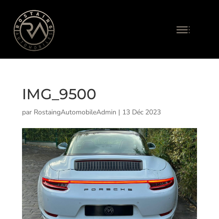
IMG_9500
par
RostaingAutomobileAdmin
|
13 Déc 2023