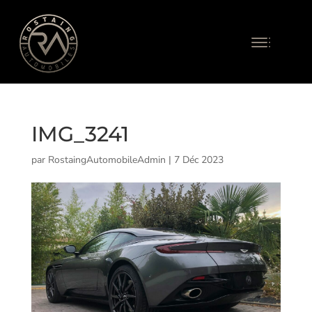
IMG_3241
par
RostaingAutomobileAdmin
|
7 Déc 2023