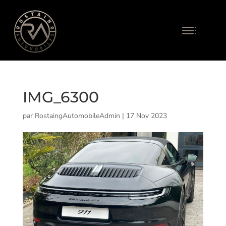
IMG_6300
par
RostaingAutomobileAdmin
|
17 Nov 2023