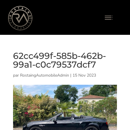
62cc499f-585b-462b-
99a1-c0c79537dcf7
par
RostaingAutomobileAdmin
|
15 Nov 2023