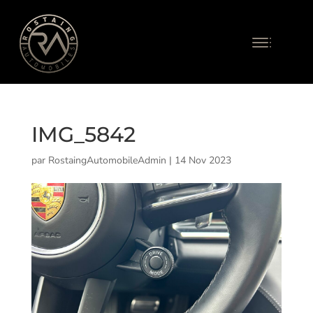
IMG_5842
par
RostaingAutomobileAdmin
|
14 Nov 2023