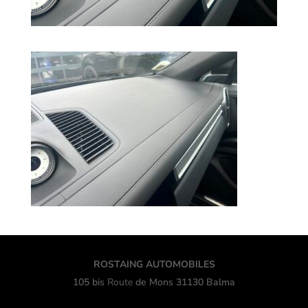
ROSTAING AUTOMOBILES
105 bis
Route
de Mons 31130 Balma